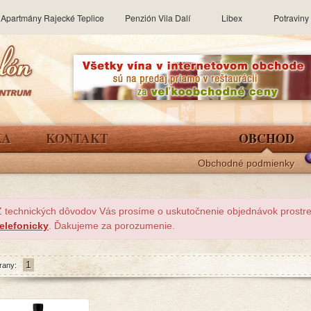
Apartmány Rajecké Teplice
Penzión Vila Dalí
Libex
Potravin
KA
KONTAKT
OBCHOD
Obchodné podmienky
Z technických dôvodov Vás prosíme o uskutočnenie objednávok prost
telefonicky
. Ďakujeme za porozumenie.
1
rany: