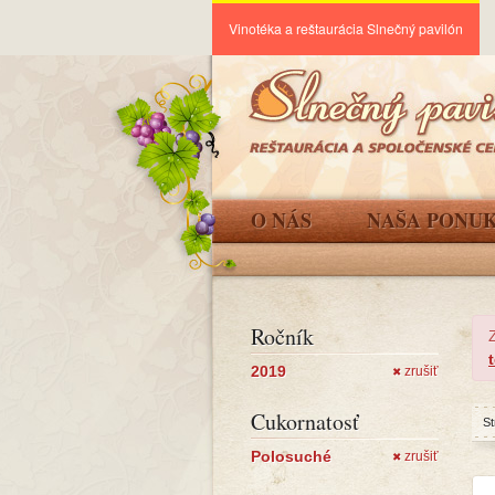
Vinotéka a reštaurácia Slnečný pavilón
O NÁS
NAŠA PONU
Ročník
2019
zrušiť
✖
Cukornatosť
St
Polosuché
zrušiť
✖