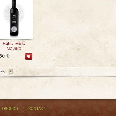
Rizling rýnsky
MOVINO
,50 €
1
rany:
OBCHOD
KONTAKT