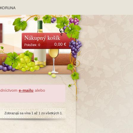
y KORUNA
Nákupný košík
0,00
€
Položiek:
0
redníctvom
e-mailu
alebo
Zobrazujú sa vína 1 až 1 zo všetkých 1.