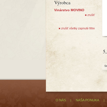
Výrobca
Vinárstvo MOVINO
zrušiť
✖
zrušiť všetky zapnuté filtre
✖
5
St
O NÁS
NAŠA PONUKA