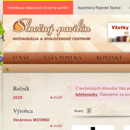
Vinotéka a reštaurácia Slnečný pavilón
Apartmány Rajecké Teplice
O NÁS
NAŠA PONUKA
KONTAKT
Ročník
Z technických dôvodov Vás p
telefonicky
. Ďakujeme za po
2019
zrušiť
✖
Výrobca
1
Strany:
Vinárstvo MOVINO
zrušiť
✖