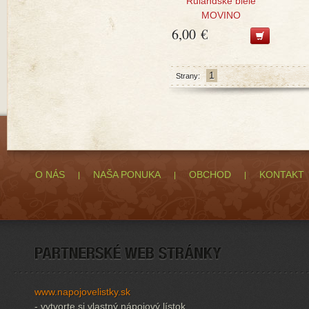
Rulandské biele
MOVINO
6,00 €
1
Strany:
O NÁS
NAŠA PONUKA
OBCHOD
KONTAKT
www.napojovelistky.sk
- vytvorte si vlastný nápojový lístok