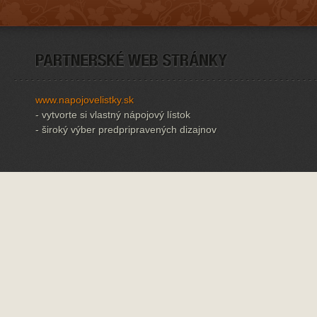
www.napojovelistky.sk
- vytvorte si vlastný nápojový lístok
- široký výber predpripravených dizajnov