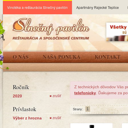
Vinotéka a reštaurácia Slnečný pavilón
Apartmány Rajecké Teplice
O NÁS
NAŠA PONUKA
KONTAKT
Ročník
Z technických dôvodov Vás p
telefonicky
. Ďakujeme za po
2020
zrušiť
✖
Prívlastok
1
Strany:
Výber z hrozna
zrušiť
✖