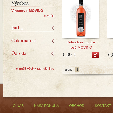
Výrobca
Vinárstvo MOVINO
zrušiť
✖
Farba
Cukornatosť
Rulandské modré
rosé MOVINO
Odroda
6,00 €
6,
zrušiť všetky zapnuté filtre
✖
1
Strany:
O NÁS
NAŠA PONUKA
OBCHOD
KONTAKT