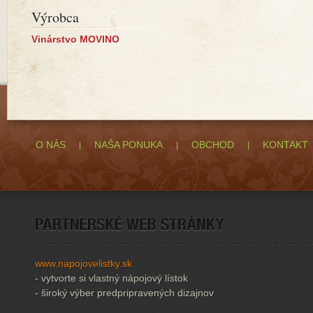
Výrobca
Vinárstvo MOVINO
O NÁS
NAŠA PONUKA
OBCHOD
KONTAKT
www.napojovelistky.sk
- vytvorte si vlastný nápojový lístok
- široký výber predpripravených dizajnov