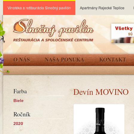
Vinotéka a reštaurácia Slnečný pavilón
Apartmány Rajecké Teplice
O NÁS
NAŠA PONUKA
KONTAKT
Devín MOVINO
Farba
Biele
Ročník
2020