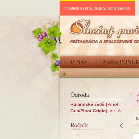
Vinotéka a reštaurácia Slnečný pavilón
O NÁS
NAŠA PONU
Odroda
Rulandské šedé (Pinot
Gris/Pinot Grigio)
zrušiť
✖
St
Ročník