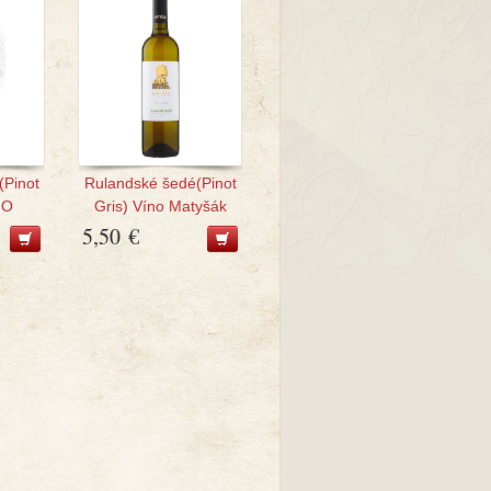
(Pinot
Rulandské šedé(Pinot
NO
Gris) Víno Matyšák
5,50 €