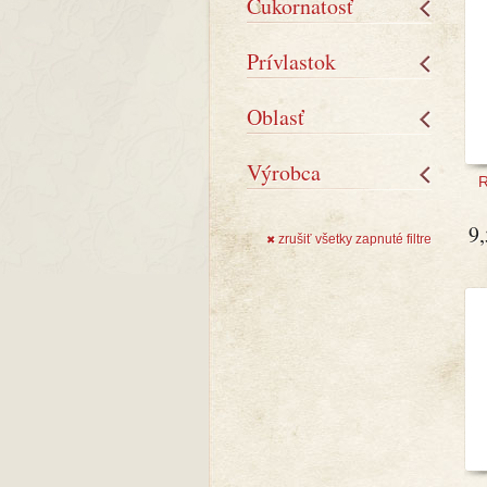
Cukornatosť
Prívlastok
Oblasť
Výrobca
R
9
zrušiť všetky zapnuté filtre
✖