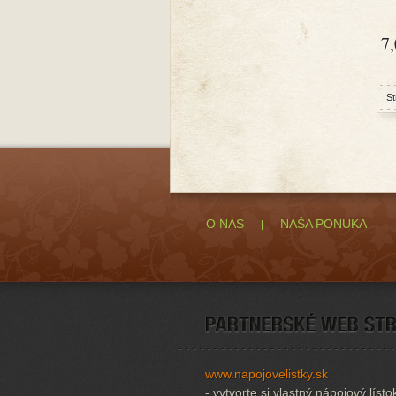
7
St
O NÁS
NAŠA PONUKA
www.napojovelistky.sk
- vytvorte si vlastný nápojový lísto