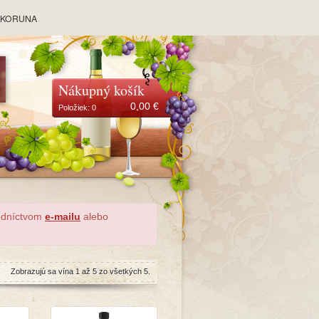
y KORUNA
Nákupný košík
0,00
€
Položiek:
0
redníctvom
e-mailu
alebo
Zobrazujú sa vína 1 až 5 zo všetkých 5.