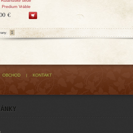
Rulandské šedé
Predium Vráble
,00 €
1
rany:
OBCHOD
KONTAKT
k