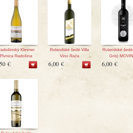
adošinský Klevner
Rulandské šedé Villa
Rulandské šedé
Pivnica Radošina
Vino Rača
Gris) MOVI
,50 €
6,00 €
6,00 €