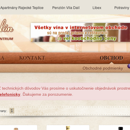
Apartmány Rajecké Teplice
Penzión Vila Dalí
Libex
Potravin
KA
KONTAKT
OBCHOD
Obchodné podmienky
Z technických dôvodov Vás prosíme o uskutočnenie objednávok prost
telefonicky
. Ďakujeme za porozumenie.
1
rany: