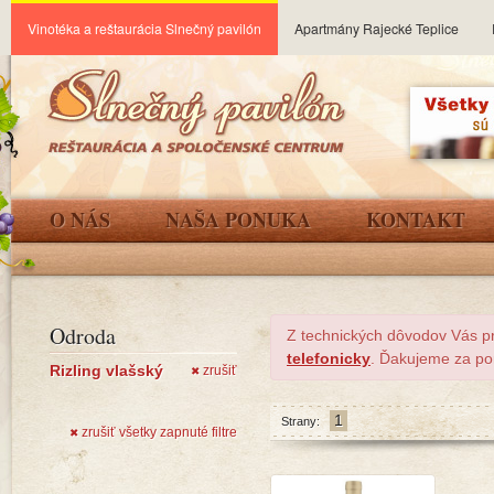
Vinotéka a reštaurácia Slnečný pavilón
Apartmány Rajecké Teplice
O NÁS
NAŠA PONUKA
KONTAKT
Odroda
Z technických dôvodov Vás p
telefonicky
. Ďakujeme za po
Rizling vlašský
zrušiť
✖
1
Strany:
zrušiť všetky zapnuté filtre
✖