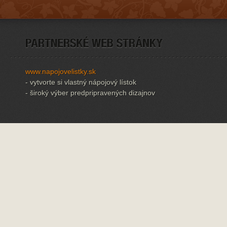
www.napojovelistky.sk
- vytvorte si vlastný nápojový lístok
- široký výber predpripravených dizajnov