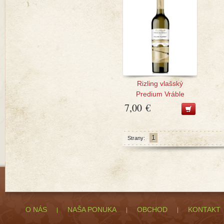
Rizling vlašský
Predium Vráble
7,00 €
1
Strany:
O NÁS
NAŠA PONUKA
OBCHOD
KONTAKT