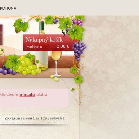
y KORUNA
Nákupný košík
0,00
€
Položiek:
0
redníctvom
e-mailu
alebo
Zobrazujú sa vína 1 až 1 zo všetkých 1.