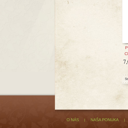
P
C
7
St
O NÁS
NAŠA PONUKA