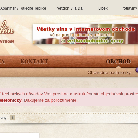
Apartmány Rajecké Teplice
Penzión Vila Dalí
Libex
Potravin
KA
KONTAKT
OBCHOD
Obchodné podmienky
Z technických dôvodov Vás prosíme o uskutočnenie objednávok prost
telefonicky
. Ďakujeme za porozumenie.
1
rany: