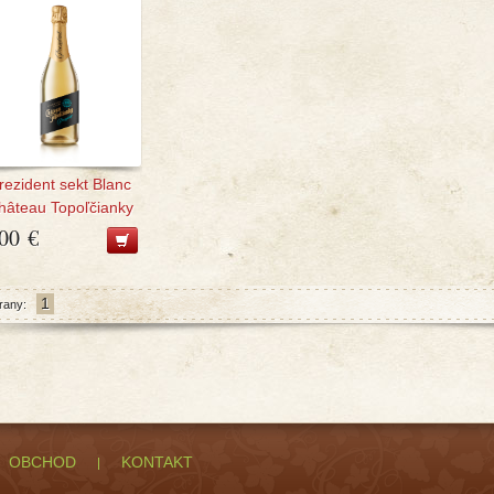
rezident sekt Blanc
hâteau Topoľčianky
,00 €
1
rany:
OBCHOD
KONTAKT