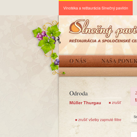
Vinotéka a reštaurácia Slnečný pavilón
O NÁS
NAŠA PONU
Odroda
Müller Thurgau
zrušiť
✖
St
zrušiť všetky zapnuté filtre
✖