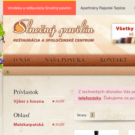
Vinotéka a reštaurácia Slnečný pavilón
Apartmány Rajecké Teplice
O NÁS
NAŠA PONUKA
KONTAKT
Prívlastok
Z technických dôvodov Vás p
telefonicky
. Ďakujeme za po
Výber z hrozna
zrušiť
✖
Oblasť
1
Strany:
Malokarpatská
zrušiť
✖