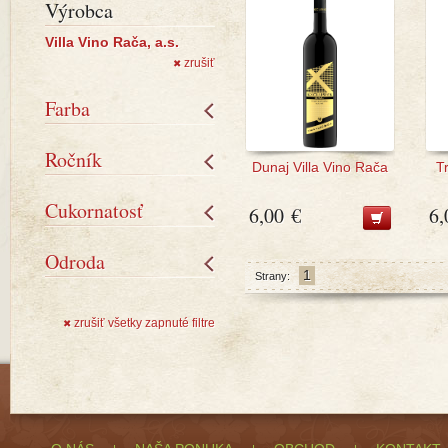
Výrobca
Villa Vino Rača, a.s.
zrušiť
✖
Farba
Ročník
Dunaj Villa Vino Rača
T
Cukornatosť
6,00 €
6,
Odroda
1
Strany:
zrušiť všetky zapnuté filtre
✖