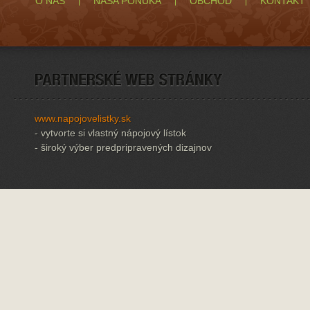
O NÁS
NAŠA PONUKA
OBCHOD
KONTAKT
www.napojovelistky.sk
- vytvorte si vlastný nápojový lístok
- široký výber predpripravených dizajnov