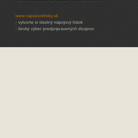
www.napojovelistky.sk
- vytvorte si vlastný nápojový lístok
- široký výber predpripravených dizajnov