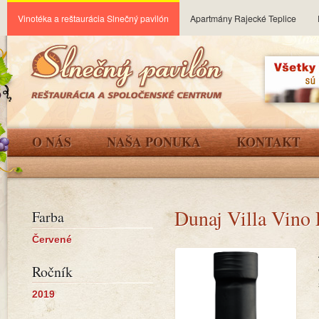
Vinotéka a reštaurácia Slnečný pavilón
Apartmány Rajecké Teplice
O NÁS
NAŠA PONUKA
KONTAKT
Dunaj Villa Vino
Farba
Červené
Ročník
2019