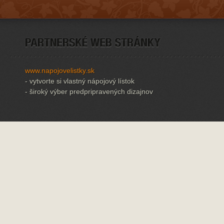
www.napojovelistky.sk
- vytvorte si vlastný nápojový lístok
- široký výber predpripravených dizajnov