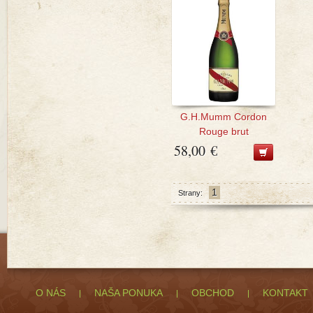
G.H.Mumm Cordon
Rouge brut
58,00 €
1
Strany:
O NÁS
NAŠA PONUKA
OBCHOD
KONTAKT