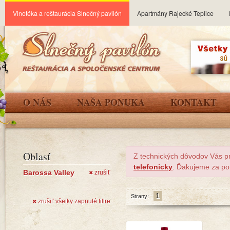
Vinotéka a reštaurácia Slnečný pavilón
Apartmány Rajecké Teplice
O NÁS
NAŠA PONUKA
KONTAKT
Oblasť
Z technických dôvodov Vás p
telefonicky
. Ďakujeme za po
Barossa Valley
zrušiť
✖
1
Strany:
zrušiť všetky zapnuté filtre
✖