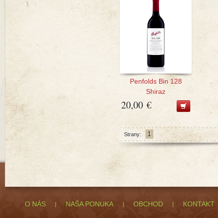
Penfolds Bin 128
Shiraz
20,00 €
1
Strany:
O NÁS
NAŠA PONUKA
OBCHOD
KONTAKT