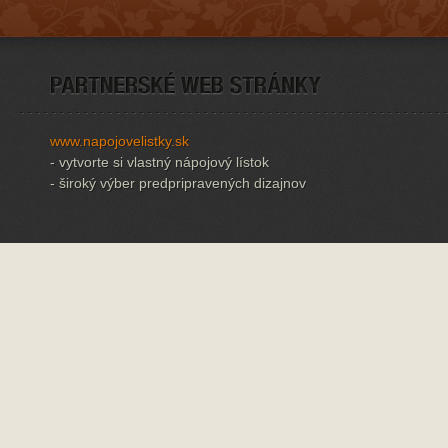
www.napojovelistky.sk
- vytvorte si vlastný nápojový lístok
- široký výber predpripravených dizajnov