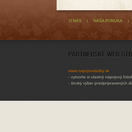
O NÁS
NAŠA PONUKA
www.napojovelistky.sk
- vytvorte si vlastný nápojový lísto
- široký výber predpripravených d