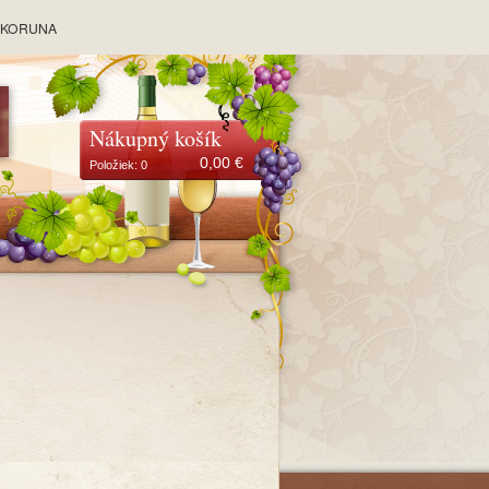
y KORUNA
Nákupný košík
0,00
€
Položiek:
0