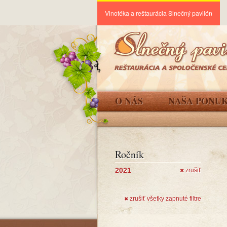
Vinotéka a reštaurácia Slnečný pavilón
O NÁS
NAŠA PONU
Ročník
2021
zrušiť
✖
zrušiť všetky zapnuté filtre
✖