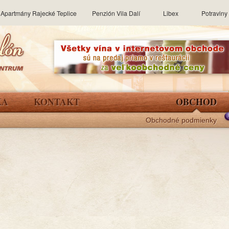
Apartmány Rajecké Teplice
Penzión Vila Dalí
Libex
Potravin
KA
KONTAKT
OBCHOD
Obchodné podmienky