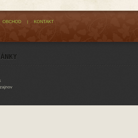
OBCHOD
KONTAKT
k
izajnov