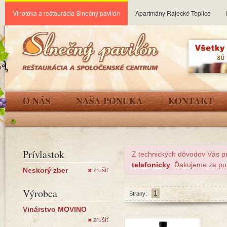
Vinotéka a reštaurácia Slnečný pavilón
Apartmány Rajecké Teplice
O NÁS
NAŠA PONUKA
KONTAKT
Prívlastok
Z technických dôvodov Vás p
telefonicky
. Ďakujeme za po
Neskorý zber
zrušiť
✖
Výrobca
1
Strany:
Vinárstvo MOVINO
zrušiť
✖