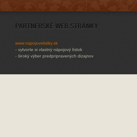
www.napojovelistky.sk
- vytvorte si vlastný nápojový lístok
- široký výber predpripravených dizajnov