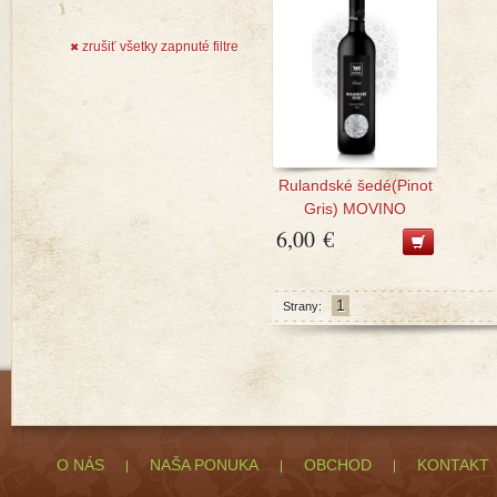
zrušiť všetky zapnuté filtre
✖
Rulandské šedé(Pinot
Gris) MOVINO
6,00 €
1
Strany:
O NÁS
NAŠA PONUKA
OBCHOD
KONTAKT