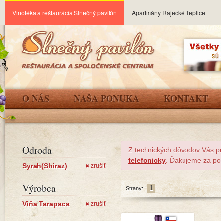
Vinotéka a reštaurácia Slnečný pavilón
Apartmány Rajecké Teplice
O NÁS
NAŠA PONUKA
KONTAKT
Odroda
Z technických dôvodov Vás p
telefonicky
. Ďakujeme za po
Syrah(Shiraz)
zrušiť
✖
Výrobca
1
Strany:
Viňa Tarapaca
zrušiť
✖