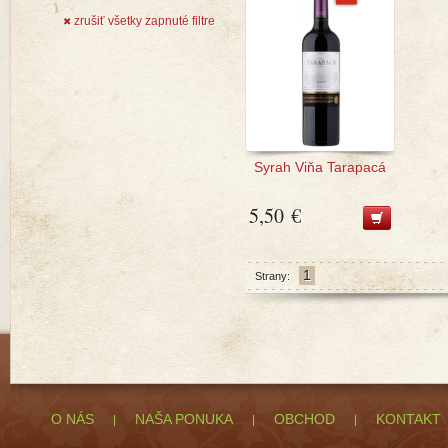
zrušiť všetky zapnuté filtre
✖
Syrah Viňa Tarapacá
5,50 €
1
Strany:
O NÁS
NAŠA PONUKA
OBCHOD
KONTAKT