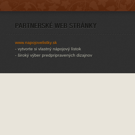
www.napojovelistky.sk
- vytvorte si vlastný nápojový lístok
- široký výber predpripravených dizajnov