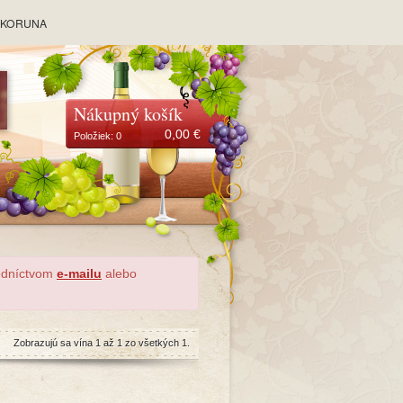
y KORUNA
Nákupný košík
0,00
€
Položiek:
0
redníctvom
e-mailu
alebo
Zobrazujú sa vína 1 až 1 zo všetkých 1.