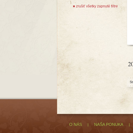
zrušiť všetky zapnuté filtre
✖
2
St
O NÁS
NAŠA PONUKA