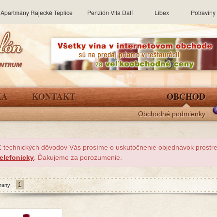
Apartmány Rajecké Teplice
Penzión Vila Dalí
Libex
Potravin
KA
KONTAKT
OBCHOD
Obchodné podmienky
Z technických dôvodov Vás prosíme o uskutočnenie objednávok prost
telefonicky
. Ďakujeme za porozumenie.
1
rany: