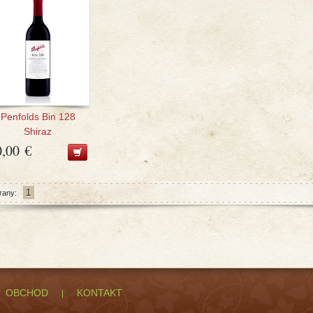
Penfolds Bin 128
Shiraz
0,00 €
1
rany:
OBCHOD
KONTAKT