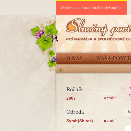
Vinotéka a reštaurácia Slnečný pavilón
O NÁS
NAŠA PONU
Ročník
2007
zrušiť
✖
Odroda
St
Syrah(Shiraz)
zrušiť
✖