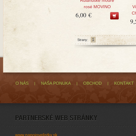
Rulandské modré
rosé MOVINO
V
Ch
6,00 €
9,
1
Strany:
O NÁS
NAŠA PONUKA
OBCHOD
KONTAKT
www.napojovelistky.sk