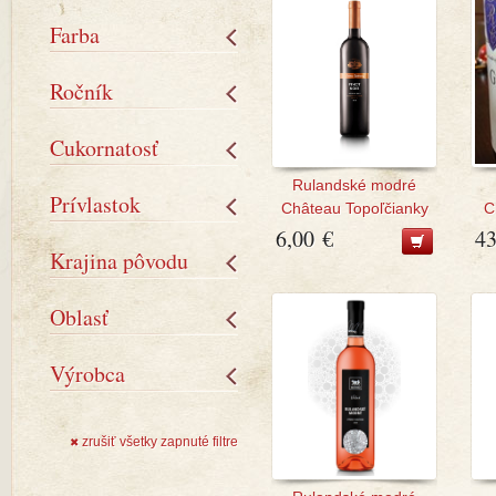
Farba
Ročník
Cukornatosť
Rulandské modré
Prívlastok
Château Topoľčianky
C
6,00 €
43
Krajina pôvodu
Oblasť
Výrobca
zrušiť všetky zapnuté filtre
✖