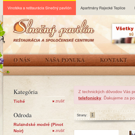
Vinotéka a reštaurácia Slnečný pavilón
Apartmány Rajecké Teplice
O NÁS
NAŠA PONUKA
KONTAKT
Kategória
Z technických dôvodov Vás p
telefonicky
. Ďakujeme za po
Tiché
zrušiť
✖
Odroda
1
Strany:
Rulandské modré (Pinot
Noir)
zrušiť
✖