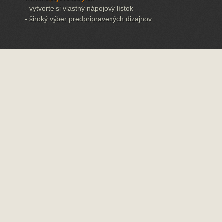
- vytvorte si vlastný nápojový lístok
- široký výber predpripravených dizajnov