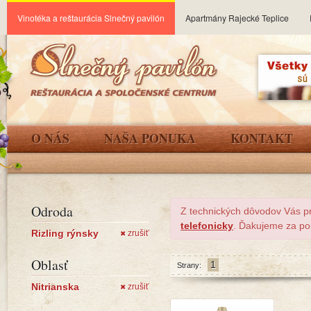
Vinotéka a reštaurácia Slnečný pavilón
Apartmány Rajecké Teplice
O NÁS
NAŠA PONUKA
KONTAKT
Odroda
Z technických dôvodov Vás p
telefonicky
. Ďakujeme za po
Rizling rýnsky
zrušiť
✖
Oblasť
1
Strany:
Nitrianska
zrušiť
✖