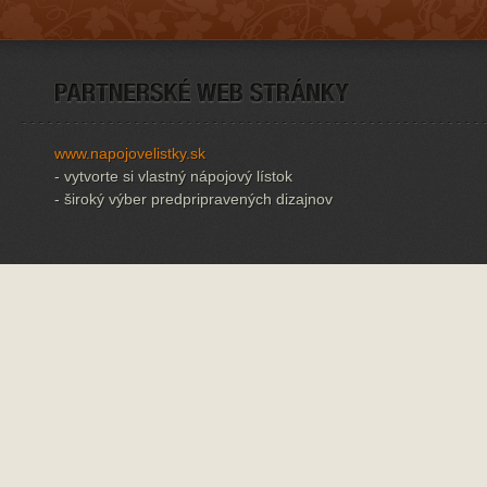
www.napojovelistky.sk
- vytvorte si vlastný nápojový lístok
- široký výber predpripravených dizajnov