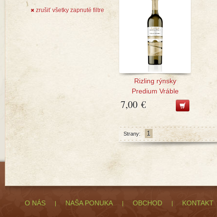
zrušiť všetky zapnuté filtre
✖
Rizling rýnsky
Predium Vráble
7,00 €
1
Strany:
O NÁS
NAŠA PONUKA
OBCHOD
KONTAKT