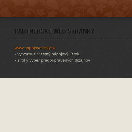
www.napojovelistky.sk
- vytvorte si vlastný nápojový lístok
- široký výber predpripravených dizajnov