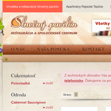
Vinotéka a reštaurácia Slnečný pavilón
Apartmány Rajecké Teplice
O NÁS
NAŠA PONUKA
KONTAKT
Cukornatosť
Z technických dôvodov Vás p
telefonicky
. Ďakujeme za po
Polosladké
zrušiť
✖
Odroda
1
Strany:
Cabernet Sauvignon
zrušiť
✖