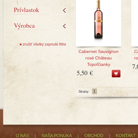
Prívlastok
Výrobca
zrušiť všetky zapnuté filtre
✖
Cabernet Sauvignon
C
rosé Château
r
Topoľčianky
7,
5,50 €
1
Strany:
O NÁS
NAŠA PONUKA
OBCHOD
KONTAKT