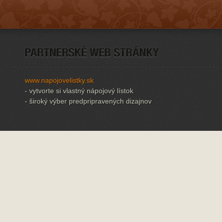
www.napojovelistky.sk
- vytvorte si vlastný nápojový lístok
- široký výber predpripravených dizajnov