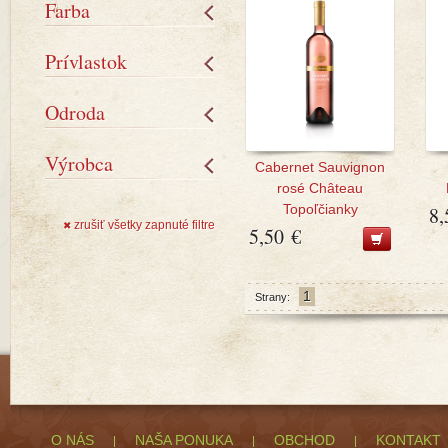
Farba
Prívlastok
Odroda
Výrobca
Cabernet Sauvignon
rosé Château
Topoľčianky
8,
zrušiť všetky zapnuté filtre
✖
5,50 €
1
Strany:
O NÁS
NAŠA PONUKA
OBCHOD
KONTAKT