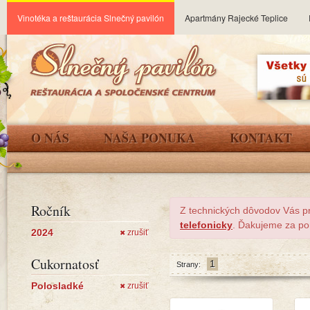
Vinotéka a reštaurácia Slnečný pavilón
Apartmány Rajecké Teplice
O NÁS
NAŠA PONUKA
KONTAKT
Ročník
Z technických dôvodov Vás p
telefonicky
. Ďakujeme za po
2024
zrušiť
✖
Cukornatosť
1
Strany:
Polosladké
zrušiť
✖