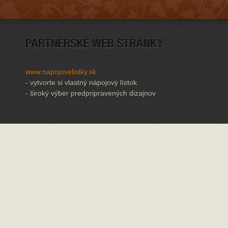
www.napojovelistky.sk
- vytvorte si vlastný nápojový lístok
- široký výber predpripravených dizajnov