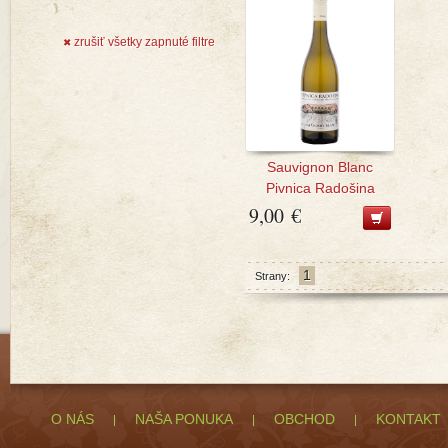
zrušiť všetky zapnuté filtre
✖
Sauvignon Blanc
Pivnica Radošina
9,00 €
1
Strany:
O NÁS
NAŠA PONUKA
OBCHOD
KONTAKT