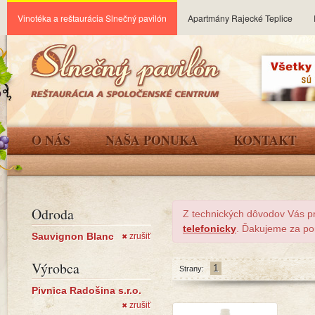
Vinotéka a reštaurácia Slnečný pavilón
Apartmány Rajecké Teplice
O NÁS
NAŠA PONUKA
KONTAKT
Odroda
Z technických dôvodov Vás p
telefonicky
. Ďakujeme za po
Sauvignon Blanc
zrušiť
✖
Výrobca
1
Strany:
Pivnica Radošina s.r.o.
zrušiť
✖