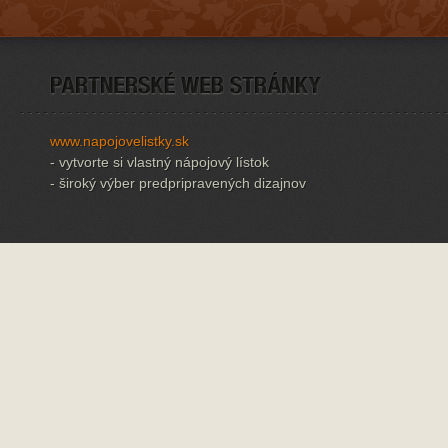
www.napojovelistky.sk
- vytvorte si vlastný nápojový lístok
- široký výber predpripravených dizajnov