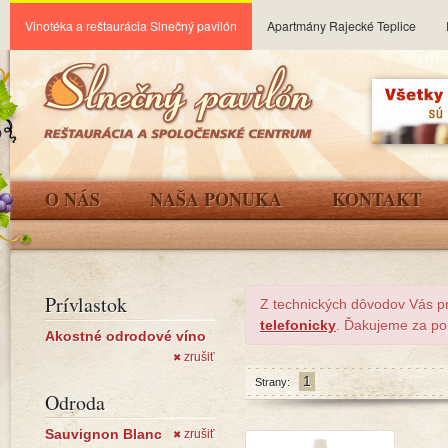
Vinotéka a reštaurácia Slnečný pavilón
Apartmány Rajecké Teplice
O NÁS
NAŠA PONUKA
KONTAKT
Prívlastok
Z technických dôvodov Vás p
telefonicky
. Ďakujeme za po
Akostné odrodové víno
zrušiť
✖
1
Strany:
Odroda
Sauvignon Blanc
zrušiť
✖