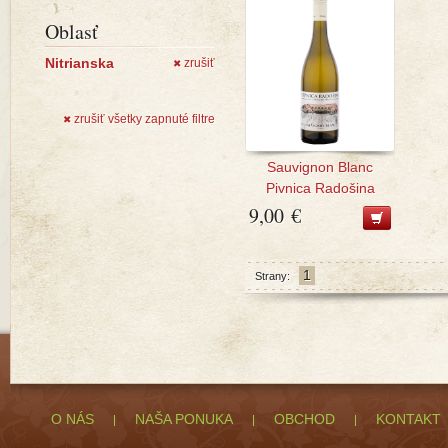
Oblasť
Nitrianska
zrušiť
✖
zrušiť všetky zapnuté filtre
✖
Sauvignon Blanc
Pivnica Radošina
9,00 €
1
Strany:
O NÁS
NAŠA PONUKA
OBCHOD
KONTAKT