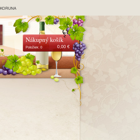
y KORUNA
Nákupný košík
0,00
€
Položiek:
0