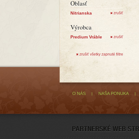
Oblasť
Nitrianska
zrušiť
✖
Výrobca
Predium Vráble
zrušiť
✖
zrušiť všetky zapnuté filtre
✖
O NÁS
NAŠA PONUKA