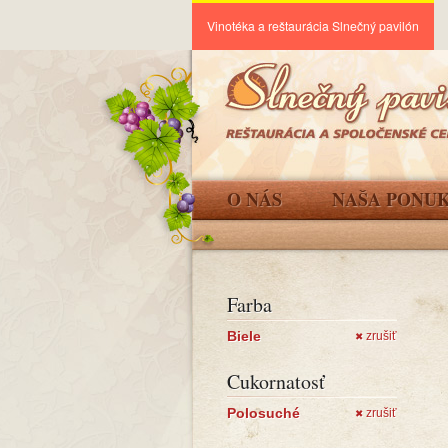
Vinotéka a reštaurácia Slnečný pavilón
O NÁS
NAŠA PONU
Farba
Biele
zrušiť
✖
Cukornatosť
Polosuché
zrušiť
✖