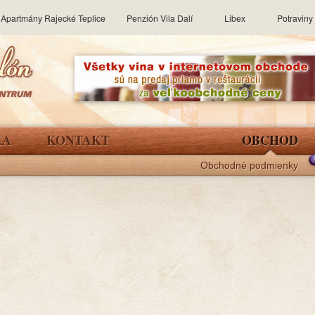
Apartmány Rajecké Teplice
Penzión Vila Dalí
Libex
Potravin
KA
KONTAKT
OBCHOD
Obchodné podmienky