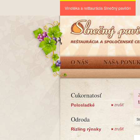
Vinotéka a reštaurácia Slnečný pavilón
O NÁS
NAŠA PONU
Cukornatosť
Polosladké
zrušiť
✖
Odroda
St
Rizling rýnsky
zrušiť
✖