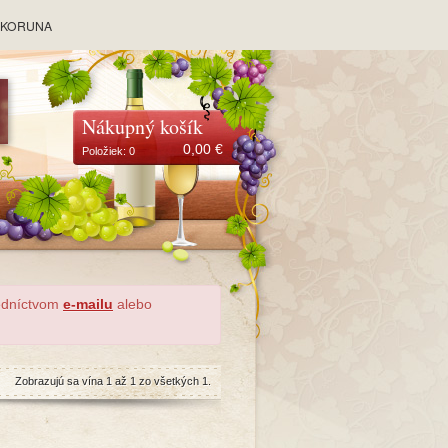
y KORUNA
Nákupný košík
0,00
€
Položiek:
0
redníctvom
e-mailu
alebo
Zobrazujú sa vína 1 až 1 zo všetkých 1.