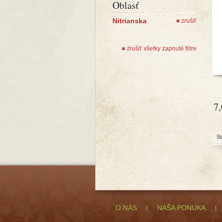
Oblasť
Nitrianska
zrušiť
✖
zrušiť všetky zapnuté filtre
✖
7
St
O NÁS
NAŠA PONUKA