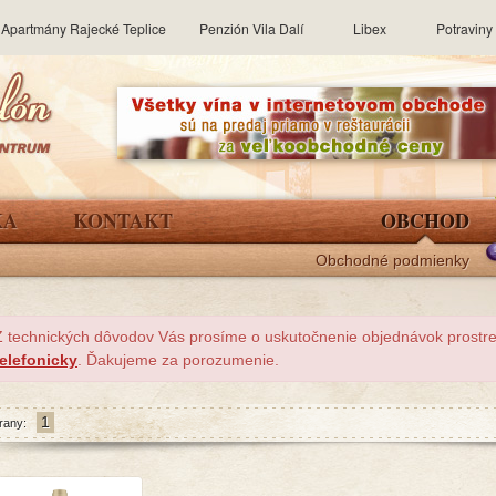
Apartmány Rajecké Teplice
Penzión Vila Dalí
Libex
Potravin
KA
KONTAKT
OBCHOD
Obchodné podmienky
Z technických dôvodov Vás prosíme o uskutočnenie objednávok prost
telefonicky
. Ďakujeme za porozumenie.
1
rany: