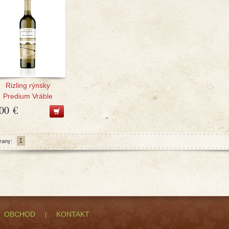
Rizling rýnsky
Predium Vráble
,00 €
1
rany:
OBCHOD
KONTAKT