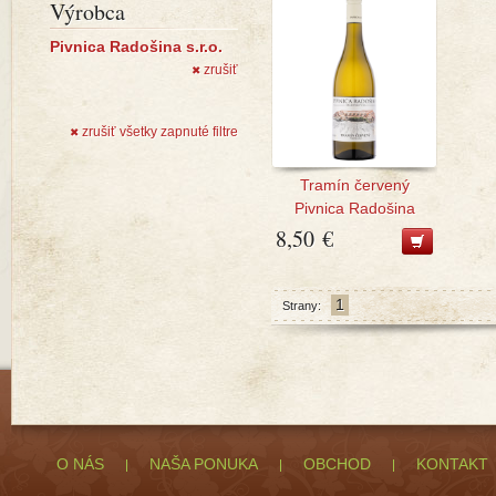
Výrobca
Pivnica Radošina s.r.o.
zrušiť
✖
zrušiť všetky zapnuté filtre
✖
Tramín červený
Pivnica Radošina
8,50 €
1
Strany:
O NÁS
NAŠA PONUKA
OBCHOD
KONTAKT