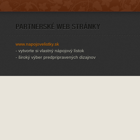
www.napojovelistky.sk
- vytvorte si vlastný nápojový lístok
- široký výber predpripravených dizajnov