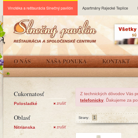
Vinotéka a reštaurácia Slnečný pavilón
Apartmány Rajecké Teplice
O NÁS
NAŠA PONUKA
KONTAKT
Cukornatosť
Z technických dôvodov Vás p
telefonicky
. Ďakujeme za po
Polosladké
zrušiť
✖
Oblasť
1
Strany:
Nitrianska
zrušiť
✖