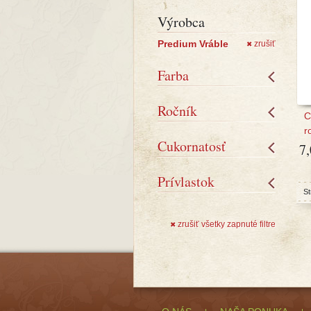
Výrobca
Predium Vráble
zrušiť
✖
Farba
Ročník
C
r
Cukornatosť
7
Prívlastok
St
zrušiť všetky zapnuté filtre
✖