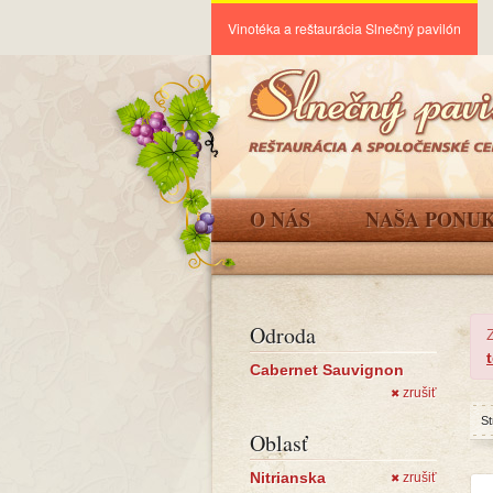
Vinotéka a reštaurácia Slnečný pavilón
O NÁS
NAŠA PONU
Odroda
Cabernet Sauvignon
zrušiť
✖
St
Oblasť
Nitrianska
zrušiť
✖