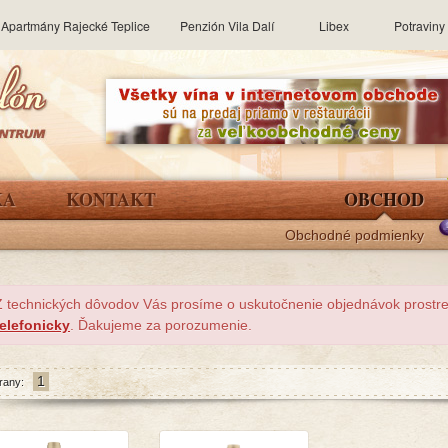
Apartmány Rajecké Teplice
Penzión Vila Dalí
Libex
Potravin
KA
KONTAKT
OBCHOD
Obchodné podmienky
Z technických dôvodov Vás prosíme o uskutočnenie objednávok prost
telefonicky
. Ďakujeme za porozumenie.
1
rany: