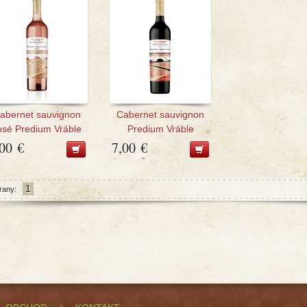
abernet sauvignon
Cabernet sauvignon
osé Predium Vráble
Predium Vráble
,00 €
7,00 €
1
rany: