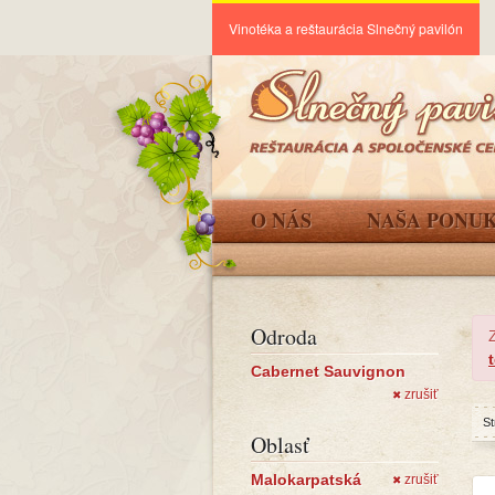
Vinotéka a reštaurácia Slnečný pavilón
O NÁS
NAŠA PONU
Odroda
Cabernet Sauvignon
zrušiť
✖
St
Oblasť
Malokarpatská
zrušiť
✖