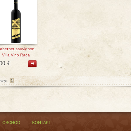
abernet sauvignon
Villa Vino Rača
,00 €
1
rany:
OBCHOD
KONTAKT