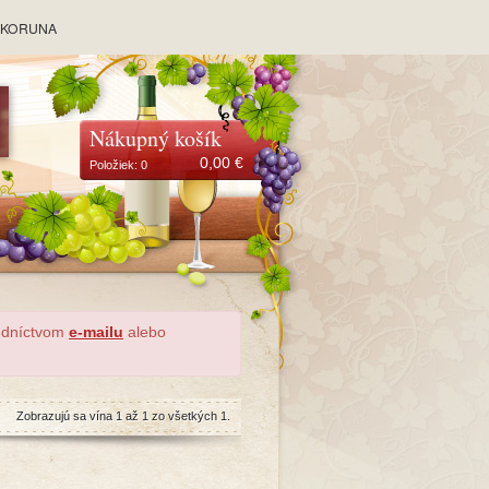
y KORUNA
Nákupný košík
0,00
€
Položiek:
0
redníctvom
e-mailu
alebo
Zobrazujú sa vína 1 až 1 zo všetkých 1.