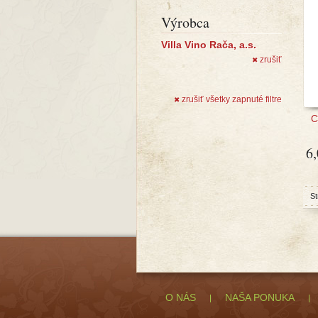
Výrobca
Villa Vino Rača, a.s.
zrušiť
✖
zrušiť všetky zapnuté filtre
✖
C
6
St
O NÁS
NAŠA PONUKA