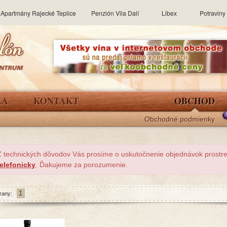
Apartmány Rajecké Teplice
Penzión Vila Dalí
Libex
Potravin
KA
KONTAKT
OBCHOD
Obchodné podmienky
Z technických dôvodov Vás prosíme o uskutočnenie objednávok prost
telefonicky
. Ďakujeme za porozumenie.
1
rany: