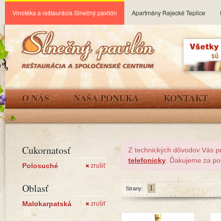
Vinotéka a reštaurácia Slnečný pavilón
Apartmány Rajecké Teplice
O NÁS
NAŠA PONUKA
KONTAKT
Cukornatosť
Z technických dôvodov Vás p
telefonicky
. Ďakujeme za po
Polosuché
zrušiť
✖
Oblasť
1
Strany:
Malokarpatská
zrušiť
✖