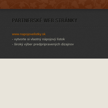
www.napojovelistky.sk
- vytvorte si vlastný nápojový lístok
- široký výber predpripravených dizajnov