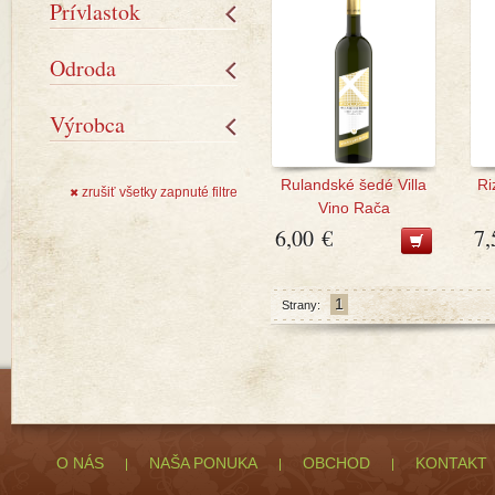
Prívlastok
Odroda
Výrobca
Rulandské šedé Villa
Ri
zrušiť všetky zapnuté filtre
✖
Vino Rača
6,00 €
7,
1
Strany:
O NÁS
NAŠA PONUKA
OBCHOD
KONTAKT