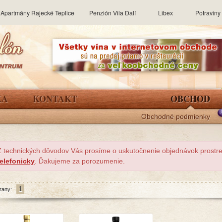
Apartmány Rajecké Teplice
Penzión Vila Dalí
Libex
Potravin
KA
KONTAKT
OBCHOD
Obchodné podmienky
Z technických dôvodov Vás prosíme o uskutočnenie objednávok prost
telefonicky
. Ďakujeme za porozumenie.
1
rany: