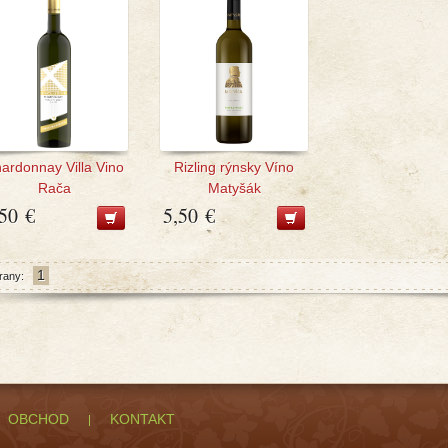
ardonnay Villa Vino
Rizling rýnsky Víno
Rača
Matyšák
,50 €
5,50 €
1
rany:
OBCHOD
KONTAKT