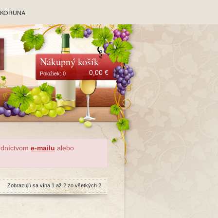
y KORUNA
Nákupný košík
0,00
€
Položiek:
0
redníctvom
e-mailu
alebo
Zobrazujú sa vína 1 až 2 zo všetkých 2.