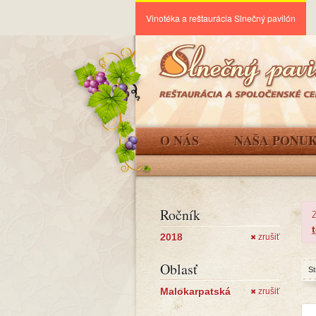
Vinotéka a reštaurácia Slnečný pavilón
O NÁS
NAŠA PONU
Ročník
2018
zrušiť
✖
Oblasť
St
Malokarpatská
zrušiť
✖