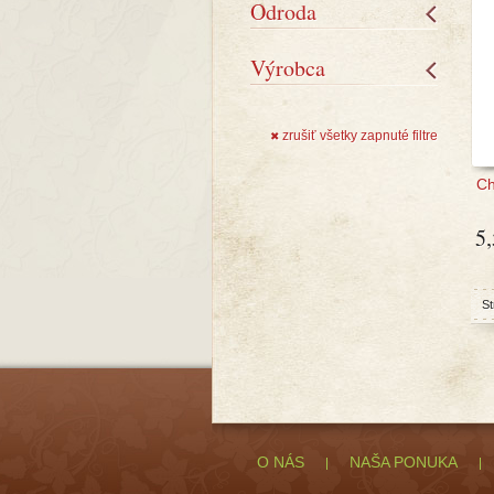
Odroda
Výrobca
zrušiť všetky zapnuté filtre
✖
Ch
5
St
O NÁS
NAŠA PONUKA