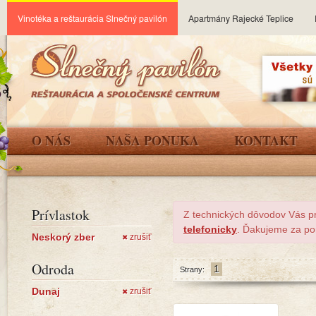
Vinotéka a reštaurácia Slnečný pavilón
Apartmány Rajecké Teplice
O NÁS
NAŠA PONUKA
KONTAKT
Prívlastok
Z technických dôvodov Vás p
telefonicky
. Ďakujeme za po
Neskorý zber
zrušiť
✖
Odroda
1
Strany:
Dunaj
zrušiť
✖