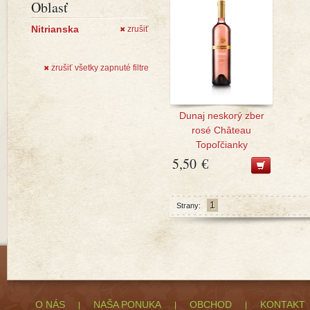
Oblasť
Nitrianska
zrušiť
✖
zrušiť všetky zapnuté filtre
✖
Dunaj neskorý zber
rosé Château
Topoľčianky
5,50 €
1
Strany:
O NÁS
NAŠA PONUKA
OBCHOD
KONTAKT