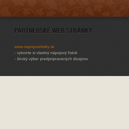
www.napojovelistky.sk
- vytvorte si vlastný nápojový lístok
- široký výber predpripravených dizajnov