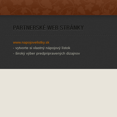
www.napojovelistky.sk
- vytvorte si vlastný nápojový lístok
- široký výber predpripravených dizajnov