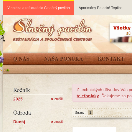
Vinotéka a reštaurácia Slnečný pavilón
Apartmány Rajecké Teplice
O NÁS
NAŠA PONUKA
KONTAKT
Ročník
Z technických dôvodov Vás p
telefonicky
. Ďakujeme za po
2025
zrušiť
✖
Odroda
1
Strany:
Dunaj
zrušiť
✖