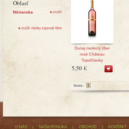
Oblasť
Nitrianska
zrušiť
✖
zrušiť všetky zapnuté filtre
✖
Dunaj neskorý zber
rosé Château
Topoľčianky
5,50 €
1
Strany:
O NÁS
NAŠA PONUKA
OBCHOD
KONTAKT