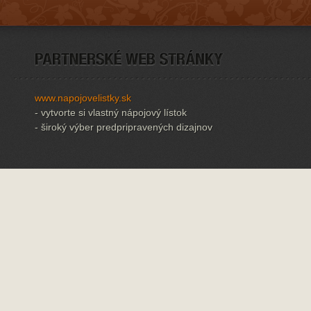
www.napojovelistky.sk
- vytvorte si vlastný nápojový lístok
- široký výber predpripravených dizajnov