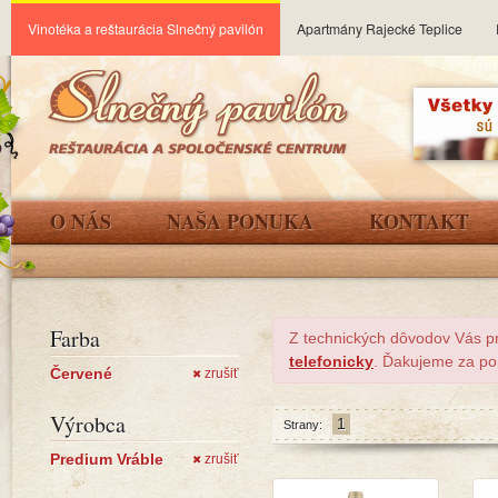
Vinotéka a reštaurácia Slnečný pavilón
Apartmány Rajecké Teplice
O NÁS
NAŠA PONUKA
KONTAKT
Farba
Z technických dôvodov Vás p
telefonicky
. Ďakujeme za po
Červené
zrušiť
✖
Výrobca
1
Strany:
Predium Vráble
zrušiť
✖