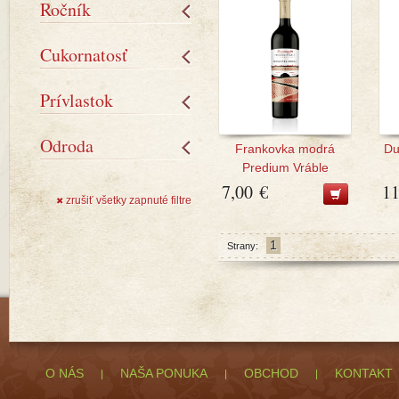
Ročník
Cukornatosť
Prívlastok
Odroda
Frankovka modrá
Du
Predium Vráble
7,00 €
11
zrušiť všetky zapnuté filtre
✖
1
Strany:
O NÁS
NAŠA PONUKA
OBCHOD
KONTAKT