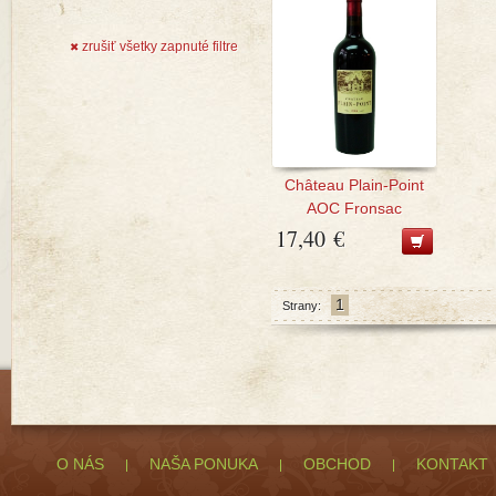
zrušiť všetky zapnuté filtre
✖
Château Plain-Point
AOC Fronsac
17,40 €
1
Strany:
O NÁS
NAŠA PONUKA
OBCHOD
KONTAKT