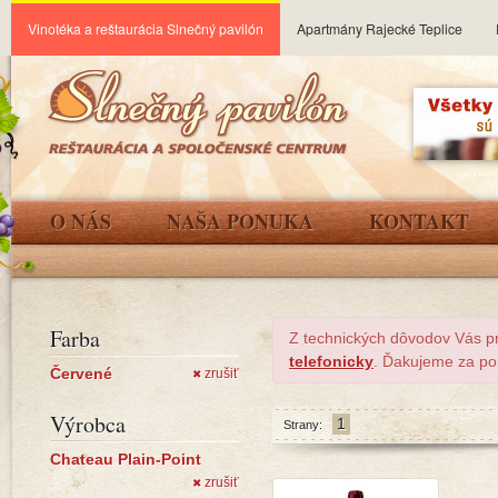
Vinotéka a reštaurácia Slnečný pavilón
Apartmány Rajecké Teplice
O NÁS
NAŠA PONUKA
KONTAKT
Farba
Z technických dôvodov Vás p
telefonicky
. Ďakujeme za po
Červené
zrušiť
✖
Výrobca
1
Strany:
Chateau Plain-Point
zrušiť
✖