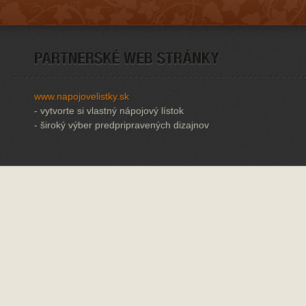
www.napojovelistky.sk
- vytvorte si vlastný nápojový lístok
- široký výber predpripravených dizajnov