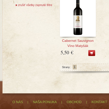
zrušiť všetky zapnuté filtre
✖
Cabernet Sauvignon
Víno Matyšák
5,50 €
1
Strany:
O NÁS
NAŠA PONUKA
OBCHOD
KONTAKT