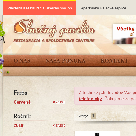
Vinotéka a reštaurácia Slnečný pavilón
Apartmány Rajecké Teplice
O NÁS
NAŠA PONUKA
KONTAKT
Farba
Z technických dôvodov Vás p
telefonicky
. Ďakujeme za po
Červené
zrušiť
✖
Ročník
1
Strany:
2018
zrušiť
✖