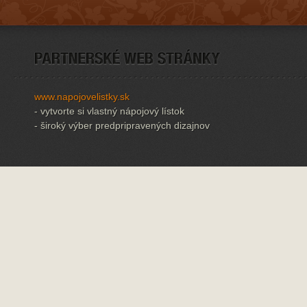
www.napojovelistky.sk
- vytvorte si vlastný nápojový lístok
- široký výber predpripravených dizajnov