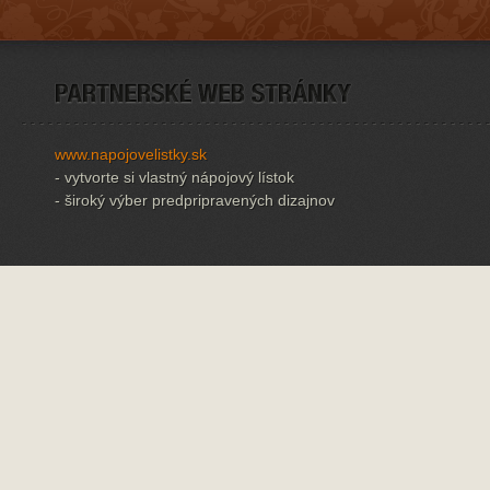
www.napojovelistky.sk
- vytvorte si vlastný nápojový lístok
- široký výber predpripravených dizajnov