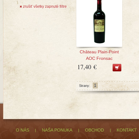
zrušiť všetky zapnuté filtre
✖
Château Plain-Point
AOC Fronsac
17,40 €
1
Strany:
O NÁS
NAŠA PONUKA
OBCHOD
KONTAKT