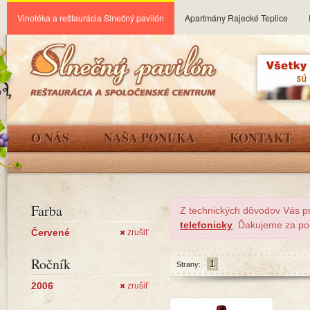
Vinotéka a reštaurácia Slnečný pavilón
Apartmány Rajecké Teplice
O NÁS
NAŠA PONUKA
KONTAKT
Farba
Z technických dôvodov Vás p
telefonicky
. Ďakujeme za po
Červené
zrušiť
✖
Ročník
1
Strany:
2006
zrušiť
✖