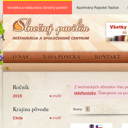
Vinotéka a reštaurácia Slnečný pavilón
Apartmány Rajecké Teplice
O NÁS
NAŠA PONUKA
KONTAKT
Ročník
Z technických dôvodov Vás p
telefonicky
. Ďakujeme za po
2019
zrušiť
✖
Krajina pôvodu
1
Strany:
Chile
zrušiť
✖