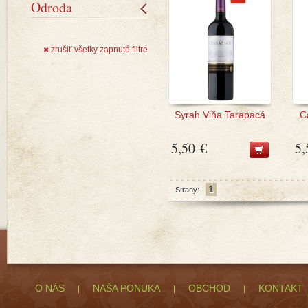
Odroda
zrušiť všetky zapnuté filtre
✖
Syrah Viňa Tarapacá
C
5,50 €
5,
1
Strany:
O NÁS
NAŠA PONUKA
OBCHOD
KONTAKT