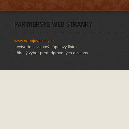
www.napojovelistky.sk
- vytvorte si vlastný nápojový lístok
- široký výber predpripravených dizajnov