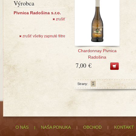
Výrobca
Pivnica Radošina s.r.o.
zrušiť
✖
zrušiť všetky zapnuté filtre
✖
Chardonnay Pivnica
Radošina
7,00 €
1
Strany:
O NÁS
NAŠA PONUKA
OBCHOD
KONTAKT