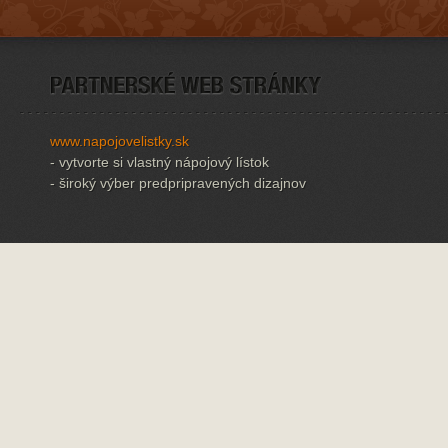
www.napojovelistky.sk
- vytvorte si vlastný nápojový lístok
- široký výber predpripravených dizajnov