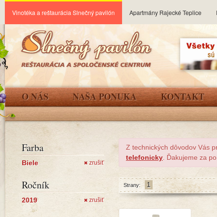
Vinotéka a reštaurácia Slnečný pavilón
Apartmány Rajecké Teplice
O NÁS
NAŠA PONUKA
KONTAKT
Farba
Z technických dôvodov Vás p
telefonicky
. Ďakujeme za po
Biele
zrušiť
✖
Ročník
1
Strany:
2019
zrušiť
✖