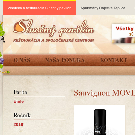
Vinotéka a reštaurácia Slnečný pavilón
Apartmány Rajecké Teplice
O NÁS
NAŠA PONUKA
KONTAKT
Sauvignon MOV
Farba
Biele
Ročník
2018