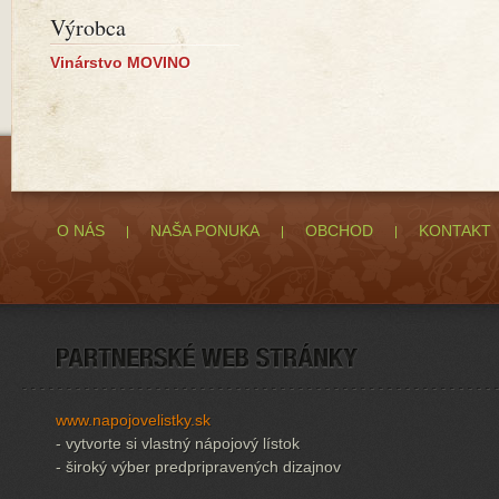
Výrobca
Vinárstvo MOVINO
O NÁS
NAŠA PONUKA
OBCHOD
KONTAKT
www.napojovelistky.sk
- vytvorte si vlastný nápojový lístok
- široký výber predpripravených dizajnov