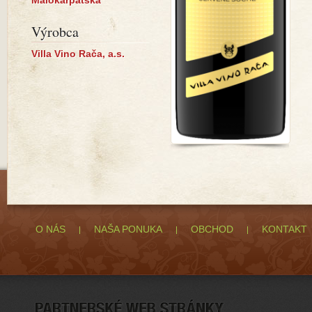
Malokarpatská
Výrobca
Villa Vino Rača, a.s.
O NÁS
NAŠA PONUKA
OBCHOD
KONTAKT