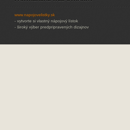
www.napojovelistky.sk
- vytvorte si vlastný nápojový lístok
- široký výber predpripravených dizajnov