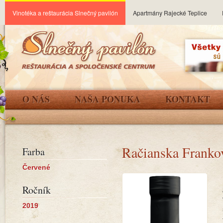
Vinotéka a reštaurácia Slnečný pavilón
Apartmány Rajecké Teplice
O NÁS
NAŠA PONUKA
KONTAKT
Račianska Franko
Farba
Červené
Ročník
2019