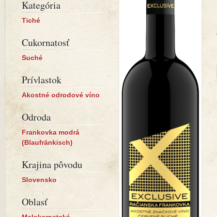
Kategória
Tiché
Cukornatosť
Suché
Prívlastok
Akostné odrodové víno
Odroda
Frankovka modrá
(Blaufränkisch)
Krajina pôvodu
Slovensko
Oblasť