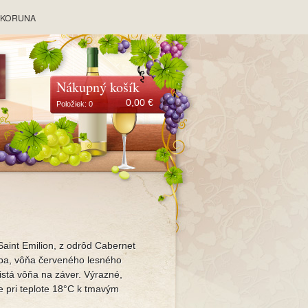
y KORUNA
Nákupný košík
0,00
€
Položiek:
0
aint Emilion, z odrôd Cabernet
rba, vôňa červeného lesného
nistá vôňa na záver. Výrazné,
e pri teplote 18°C k tmavým