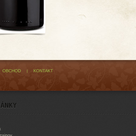
OBCHOD
KONTAKT
k
izajnov