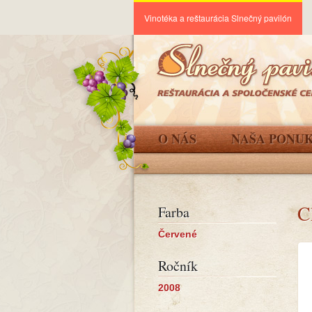
Vinotéka a reštaurácia Slnečný pavilón
O NÁS
NAŠA PONU
C
Farba
Červené
Ročník
2008