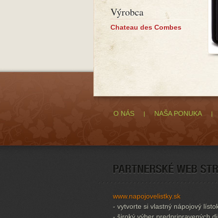
Výrobca
Chateau des Combes
O NÁS
NAŠA PONUKA
www.napojovelistky.sk
- vytvorte si vlastný nápojový lísto
- široký výber predpripravených d