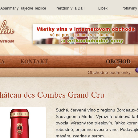
Apartmány Rajecké Teplice
Penzión Vila Dalí
Libex
Potravin
KA
KONTAKT
OBCHOD
Obchodné podmienky
hâteau des Combes Grand Cru
Suché, červené víno z regionu Bordeaux-S
Sauvignon a Merlot. Výrazná rubínová fa
ovocia, výrazný tón trieslovín, ľahko kore
robustné, príjemne ovocné víno. Podávajt
mäsám, zverine a syrom.