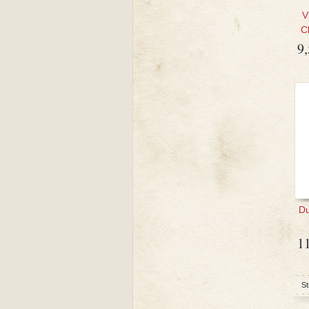
V
C
9
Du
1
St