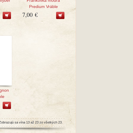
výber
Frankovka modrá
Predium Vráble
7,00 €
ignon
ble
Zobrazujú sa vína 13 až 23 zo všetkých 23.