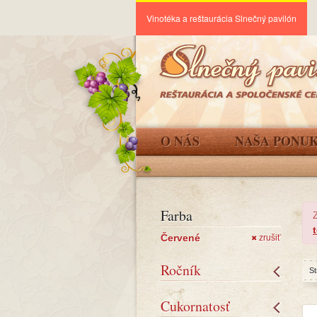
Vinotéka a reštaurácia Slnečný pavilón
O NÁS
NAŠA PONU
Farba
Červené
zrušiť
✖
Ročník
St
Cukornatosť