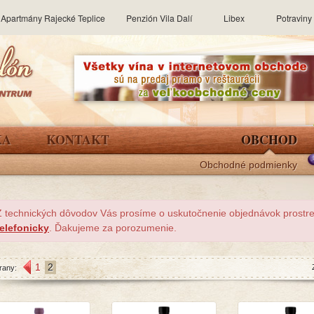
Apartmány Rajecké Teplice
Penzión Vila Dalí
Libex
Potravin
KA
KONTAKT
OBCHOD
Obchodné podmienky
Z technických dôvodov Vás prosíme o uskutočnenie objednávok prost
telefonicky
. Ďakujeme za porozumenie.
1
2
rany: