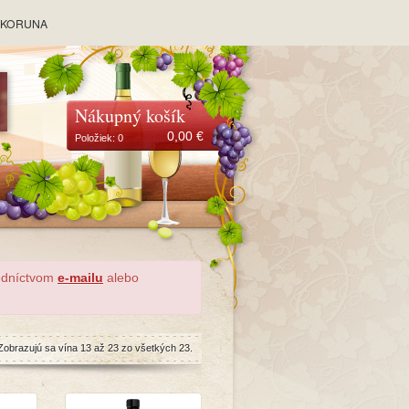
y KORUNA
Nákupný košík
0,00
€
Položiek:
0
redníctvom
e-mailu
alebo
Zobrazujú sa vína 13 až 23 zo všetkých 23.