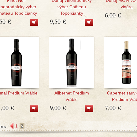
Pinot Noir
Dunaj Vinohradnícky
Dunaj MOVINO 
inohradnícky výber
výber Château
vinára
hâteau Topoľčianky
Topoľčianky
6,00 €
,50 €
9,50 €
naj Predium Vráble
Alibernet Predium
Cabernet sauv
Vráble
Predium Vrá
1,00 €
9,00 €
7,00 €
1
2
rany: